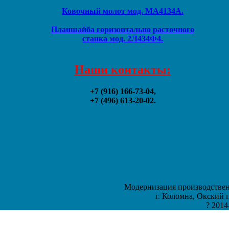
Ковочный молот мод. МА4134А.
Планшайба горизонтально расточного
станка мод. 2Л434Ф4.
Наши контакты:
+7 (916) 166-73-04,
+7 (496) 613-20-02.
Модернизация производственн
г. Коломна, Окский п
? 201