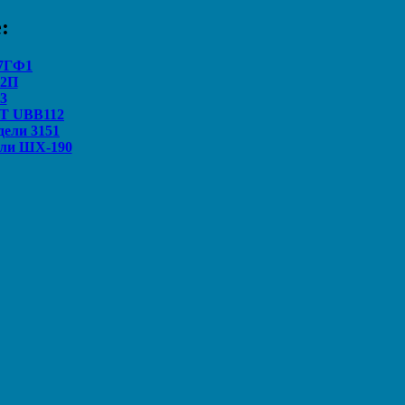
:
37ГФ1
42П
3
ET UBB112
ели 3151
ели ШХ-190